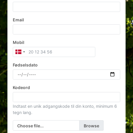
Email
Mobil
Fødselsdato
Kodeord
Indtast en unik adgangskode til din konto, minimum 6
tegn lang.